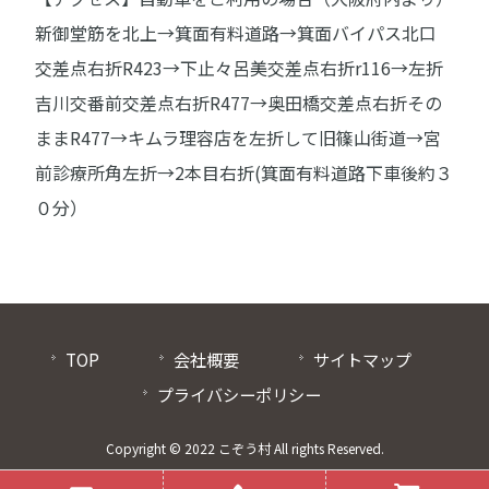
新御堂筋を北上→箕面有料道路→箕面バイパス北口
交差点右折R423→下止々呂美交差点右折r116→左折
吉川交番前交差点右折R477→奥田橋交差点右折その
ままR477→キムラ理容店を左折して旧篠山街道→宮
前診療所角左折→2本目右折(箕面有料道路下車後約３
０分）
TOP
会社概要
サイトマップ
プライバシーポリシー
Copyright © 2022 こぞう村 All rights Reserved.